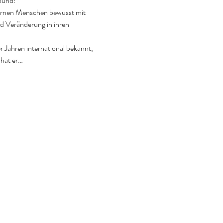
ound!

lernen Menschen bewusst mit 
 Veränderung in ihren 
 Jahren international bekannt, 
 hat er…