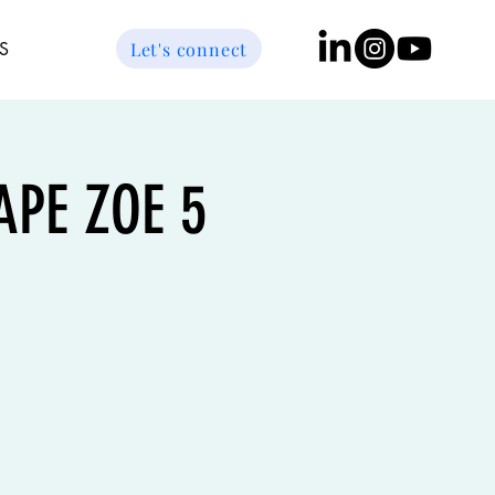
Let's connect
S
GAPE ZOE 5