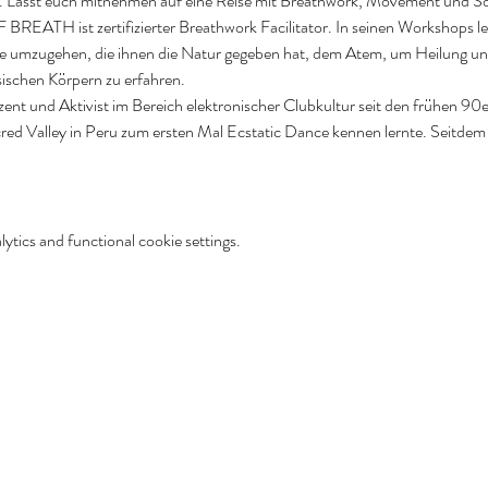
ren. Lasst euch mitnehmen auf eine Reise mit Breathwork, Movement und S
BREATH ist zertifizierter Breathwork Facilitator. In seinen Workshops 
e umzugehen, die ihnen die Natur gegeben hat, dem Atem, um Heilung und
ischen Körpern zu erfahren.
nt und Aktivist im Bereich elektronischer Clubkultur seit den frühen 90er
cred Valley in Peru zum ersten Mal Ecstatic Dance kennen lernte. Seitdem
tics and functional cookie settings.